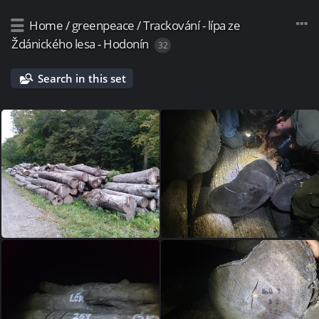
Home
/
greenpeace
/
Trackování - lípa ze
Ždánického lesa - Hodonín
32
Search in this set