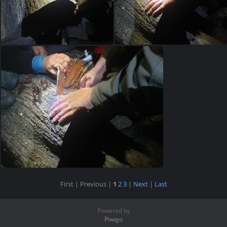
First |
Previous |
1
2
3
|
Next
|
Last
Powered by
Piwigo