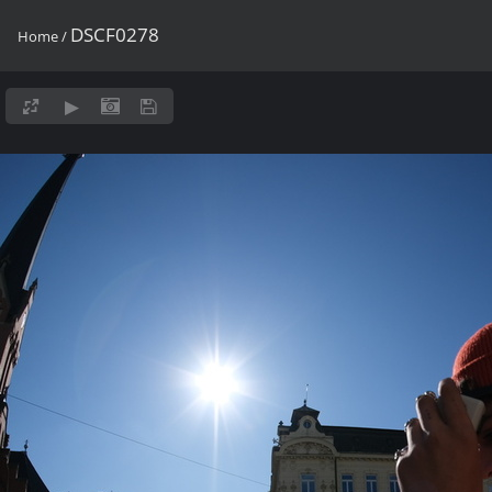
DSCF0278
Home
/