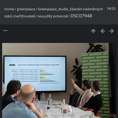
14/25
Home
/
greenpeace
/
Greenpeace_studie_Zdanění nadměrných
DSC07948
zisků znečišťovatelů: nevyužitý potenciál
/