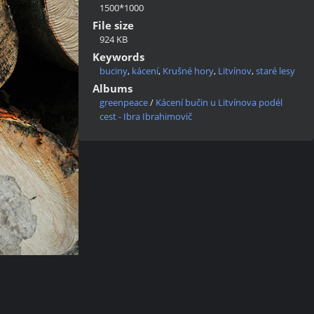
1500*1000
File size
924 KB
Keywords
buciny
,
kácení
,
Krušné hory
,
Litvínov
,
staré lesy
Albums
greenpeace
/
Kácení bučin u Litvínova podél
cest - Ibra Ibrahimovič