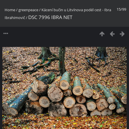
15/99
Home
/
greenpeace
/
Kácení bučin u Litvínova podél cest - Ibra
DSC 7996 IBRA NET
Ibrahimovič
/