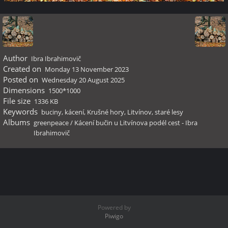
Author
Ibra Ibrahimovič
Created on
Monday 13 November 2023
Posted on
Wednesday 20 August 2025
Dimensions
1500*1000
File size
1336 KB
Keywords
buciny
,
kácení
,
Krušné hory
,
Litvínov
,
staré lesy
Albums
greenpeace
/
Kácení bučin u Litvínova podél cest - Ibra
Ibrahimovič
Powered by
Piwigo