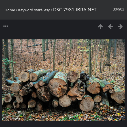
DSC 7981 IBRA NET
30/903
Home
/
Keyword
staré lesy
/