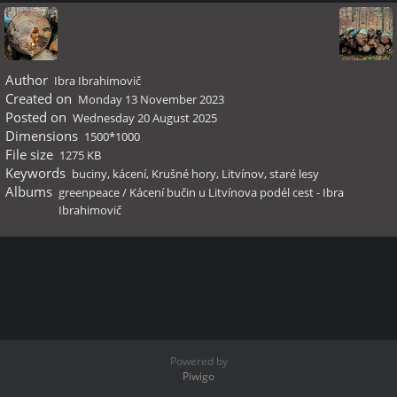
Author
Ibra Ibrahimovič
Created on
Monday 13 November 2023
Posted on
Wednesday 20 August 2025
Dimensions
1500*1000
File size
1275 KB
Keywords
buciny
,
kácení
,
Krušné hory
,
Litvínov
,
staré lesy
Albums
greenpeace
/
Kácení bučin u Litvínova podél cest - Ibra
Ibrahimovič
Powered by
Piwigo