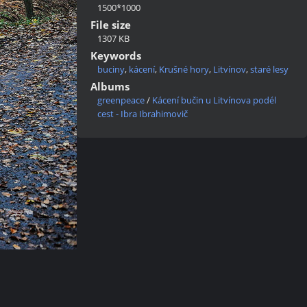
1500*1000
File size
1307 KB
Keywords
buciny
,
kácení
,
Krušné hory
,
Litvínov
,
staré lesy
Albums
greenpeace
/
Kácení bučin u Litvínova podél
cest - Ibra Ibrahimovič