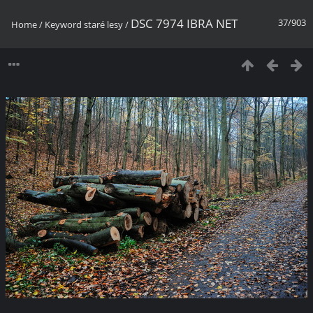
DSC 7974 IBRA NET
37/903
Home
/
Keyword
staré lesy
/