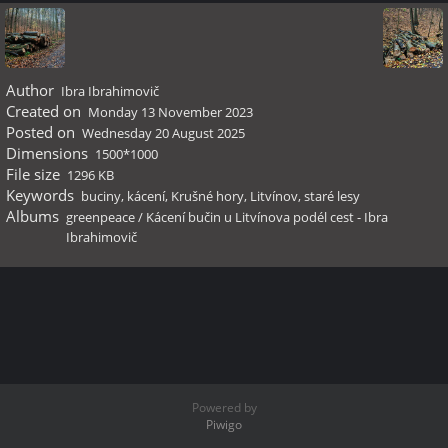
Author
Ibra Ibrahimovič
Created on
Monday 13 November 2023
Posted on
Wednesday 20 August 2025
Dimensions
1500*1000
File size
1296 KB
Keywords
buciny
,
kácení
,
Krušné hory
,
Litvínov
,
staré lesy
Albums
greenpeace
/
Kácení bučin u Litvínova podél cest - Ibra
Ibrahimovič
Powered by
Piwigo