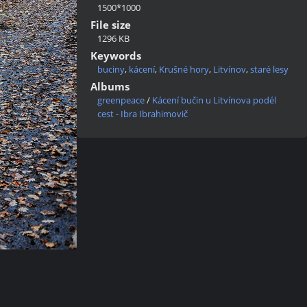
1500*1000
File size
1296 KB
Keywords
buciny
,
kácení
,
Krušné hory
,
Litvínov
,
staré lesy
Albums
greenpeace
/
Kácení bučin u Litvínova podél
cest - Ibra Ibrahimovič