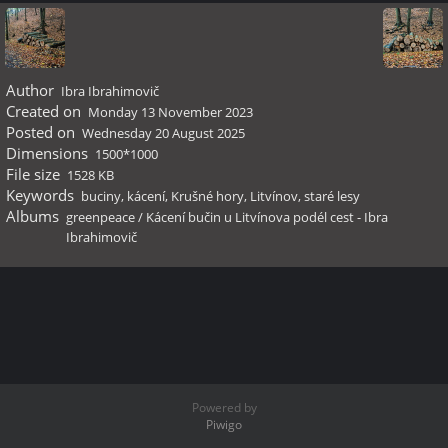
Author
Ibra Ibrahimovič
Created on
Monday 13 November 2023
Posted on
Wednesday 20 August 2025
Dimensions
1500*1000
File size
1528 KB
Keywords
buciny
,
kácení
,
Krušné hory
,
Litvínov
,
staré lesy
Albums
greenpeace
/
Kácení bučin u Litvínova podél cest - Ibra
Ibrahimovič
Powered by
Piwigo