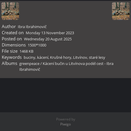
Author
Ibra Ibrahimovič
Created on
Monday 13 November 2023
Posted on
Wednesday 20 August 2025
Dimensions
1500*1000
File size
1468 KB
Keywords
buciny
,
kácení
,
Krušné hory
,
Litvínov
,
staré lesy
Albums
greenpeace
/
Kácení bučin u Litvínova podél cest - Ibra
Ibrahimovič
Powered by
Piwigo