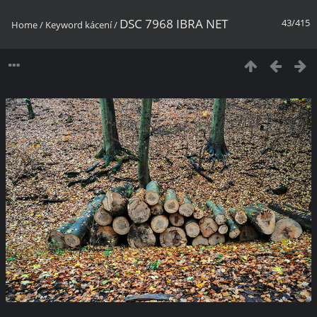
DSC 7968 IBRA NET
43/415
Home
/
Keyword
kácení
/