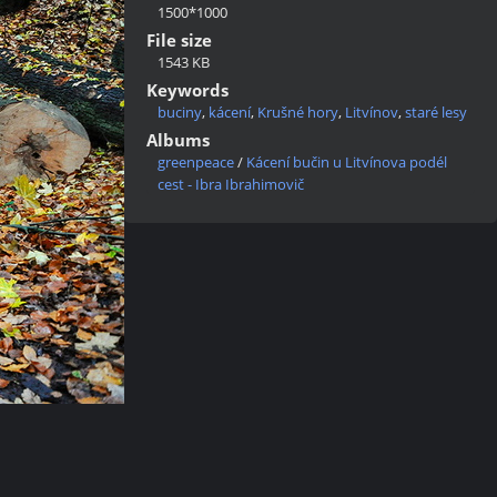
1500*1000
File size
1543 KB
Keywords
buciny
,
kácení
,
Krušné hory
,
Litvínov
,
staré lesy
Albums
greenpeace
/
Kácení bučin u Litvínova podél
cest - Ibra Ibrahimovič