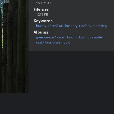
1500*1000
File size
1279 KB
Keywords
buciny
,
kácení
,
Krušné hory
,
Litvínov
,
staré lesy
Albums
greenpeace
/
Kácení bučin u Litvínova podél
cest - Ibra Ibrahimovič