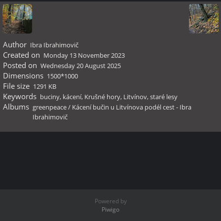
Author
Ibra Ibrahimovič
Created on
Monday 13 November 2023
Posted on
Wednesday 20 August 2025
Dimensions
1500*1000
File size
1291 KB
Keywords
buciny
,
kácení
,
Krušné hory
,
Litvínov
,
staré lesy
Albums
greenpeace
/
Kácení bučin u Litvínova podél cest - Ibra
Ibrahimovič
Powered by
Piwigo