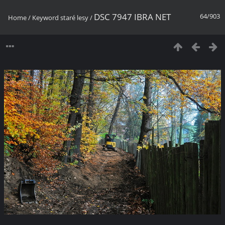
DSC 7947 IBRA NET
64/903
Home
/
Keyword
staré lesy
/