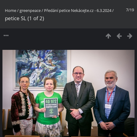
7/19
Home
/
greenpeace
/
Předání petice Nekácejte.cz - 6.3.2024
/
petice SL (1 of 2)