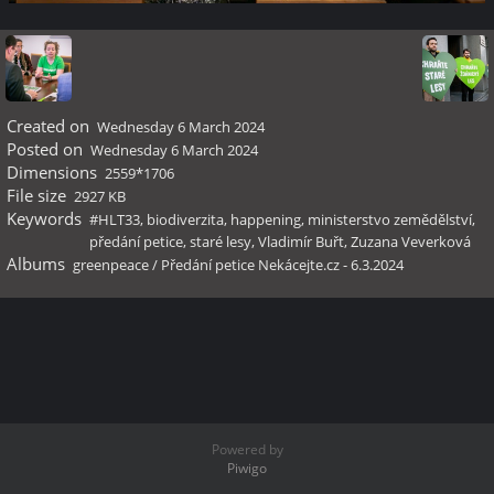
Created on
Wednesday 6 March 2024
Posted on
Wednesday 6 March 2024
Dimensions
2559*1706
File size
2927 KB
Keywords
#HLT33
,
biodiverzita
,
happening
,
ministerstvo zemědělství
,
předání petice
,
staré lesy
,
Vladimír Buřt
,
Zuzana Veverková
Albums
greenpeace
/
Předání petice Nekácejte.cz - 6.3.2024
Powered by
Piwigo