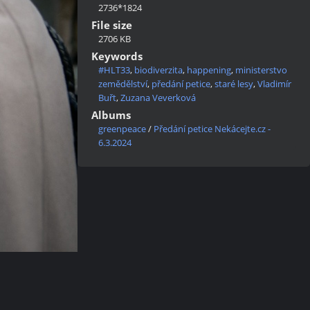
2736*1824
File size
2706 KB
Keywords
#HLT33
,
biodiverzita
,
happening
,
ministerstvo
zemědělství
,
předání petice
,
staré lesy
,
Vladimír
Buřt
,
Zuzana Veverková
Albums
greenpeace
/
Předání petice Nekácejte.cz -
6.3.2024