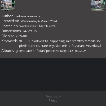
Author
Barbora Sommers
Created on
Wednesday 6 March 2024
Posted on
Wednesday 6 March 2024
Dimensions
2477*1522
File size
2824 KB
Keywords
#HLT33
,
biodiverzita
,
happening
,
ministerstvo zemědělství
,
předání petice
,
staré lesy
,
Vladimír Buřt
,
Zuzana Veverková
Albums
greenpeace
/
Předání petice Nekácejte.cz - 6.3.2024
Powered by
Piwigo