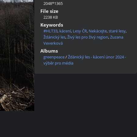
2048*1365
File size
2238 KB
Keywords
#HLT33
,
kácení
,
Lesy ČR
,
Nekácejte
,
staré lesy
,
Ždánický les
,
Živý les pro živý region
,
Zuzana
Veverková
Albums
greenpeace
/
Ždánický les - kácení únor 2024 -
výběr pro média