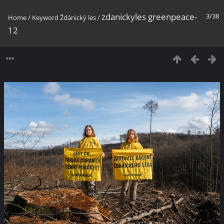
zdanickyles greenpeace-
3/38
Home
/
Keyword
Ždánický les
/
12