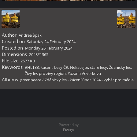
Author
Andrea Špak
Created on
Saturday 24 February 2024
Posted on
Monday 26 February 2024
Dimensions
2048*1365
File size
2577 KB
Keywords
#HLT33
,
kácení
,
Lesy ČR
,
Nekácejte
,
staré lesy
,
Ždánický les
,
Živý les pro živý region
,
Zuzana Veverková
Albums
greenpeace
/
Ždánický les - kácení únor 2024 - výběr pro média
Powered by
Piwigo