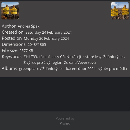
Author
Andrea Špak
Created on
Saturday 24 February 2024
Posted on
Monday 26 February 2024
Dimensions
2048*1365
File size
2577 KB
Keywords
#HLT33
,
kácení
,
Lesy ČR
,
Nekácejte
,
staré lesy
,
Ždánický les
,
Živý les pro živý region
,
Zuzana Veverková
Albums
greenpeace
/
Ždánický les - kácení únor 2024 - výběr pro média
Powered by
Piwigo