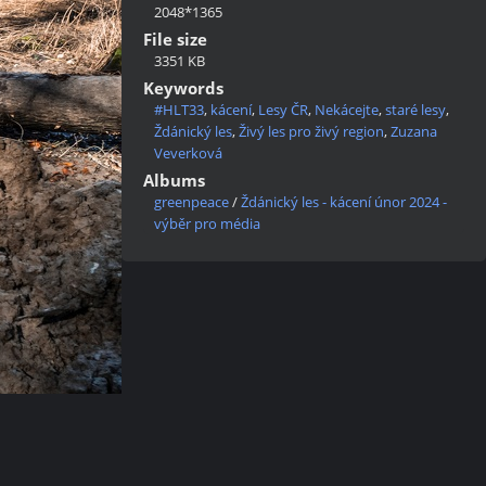
2048*1365
File size
3351 KB
Keywords
#HLT33
,
kácení
,
Lesy ČR
,
Nekácejte
,
staré lesy
,
Ždánický les
,
Živý les pro živý region
,
Zuzana
Veverková
Albums
greenpeace
/
Ždánický les - kácení únor 2024 -
výběr pro média