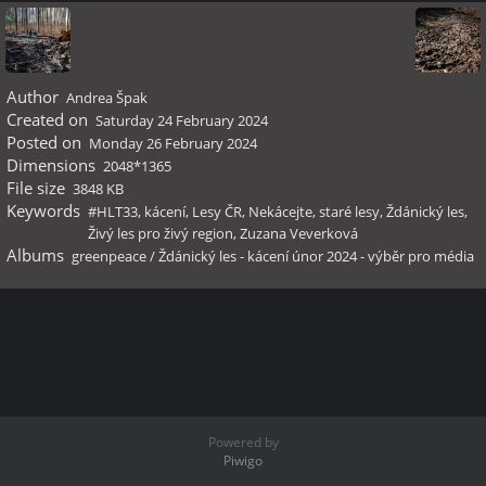
Author
Andrea Špak
Created on
Saturday 24 February 2024
Posted on
Monday 26 February 2024
Dimensions
2048*1365
File size
3848 KB
Keywords
#HLT33
,
kácení
,
Lesy ČR
,
Nekácejte
,
staré lesy
,
Ždánický les
,
Živý les pro živý region
,
Zuzana Veverková
Albums
greenpeace
/
Ždánický les - kácení únor 2024 - výběr pro média
Powered by
Piwigo