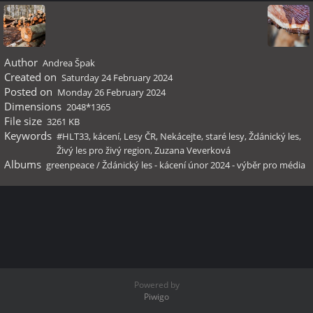
Author
Andrea Špak
Created on
Saturday 24 February 2024
Posted on
Monday 26 February 2024
Dimensions
2048*1365
File size
3261 KB
Keywords
#HLT33
,
kácení
,
Lesy ČR
,
Nekácejte
,
staré lesy
,
Ždánický les
,
Živý les pro živý region
,
Zuzana Veverková
Albums
greenpeace
/
Ždánický les - kácení únor 2024 - výběr pro média
Powered by
Piwigo