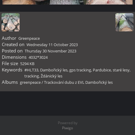
Author
Greenpeace
Created on
Wednesday 11 October 2023
Posted on
Thursday 30 November 2023
Dimensions
4032*3024
File size
5294 KB
Keywords
#HLT33
,
Dambořický les
,
gps tracking
,
Pardubice
,
staré lesy
,
tracking
,
Ždánický les
Albums
greenpeace
/
Trackování dubu z EVL Dambořický les
Powered by
Piwigo