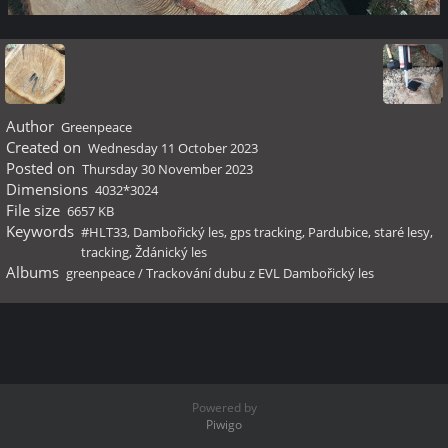
Author
Greenpeace
Created on
Wednesday 11 October 2023
Posted on
Thursday 30 November 2023
Dimensions
4032*3024
File size
6657 KB
Keywords
#HLT33
,
Dambořický les
,
gps tracking
,
Pardubice
,
staré lesy
,
tracking
,
Ždánický les
Albums
greenpeace
/
Trackování dubu z EVL Dambořický les
Powered by
Piwigo