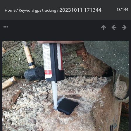
20231011 171344
13/144
Home
/
Keyword
gps tracking
/