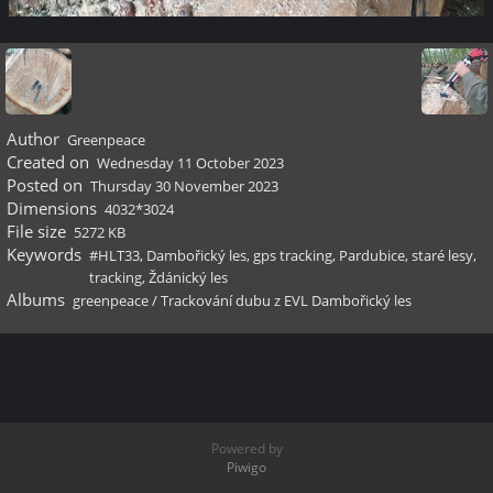
Author
Greenpeace
Created on
Wednesday 11 October 2023
Posted on
Thursday 30 November 2023
Dimensions
4032*3024
File size
5272 KB
Keywords
#HLT33
,
Dambořický les
,
gps tracking
,
Pardubice
,
staré lesy
,
tracking
,
Ždánický les
Albums
greenpeace
/
Trackování dubu z EVL Dambořický les
Powered by
Piwigo