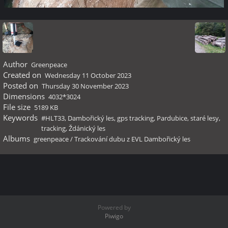
Author
Greenpeace
Created on
Wednesday 11 October 2023
Posted on
Thursday 30 November 2023
Dimensions
4032*3024
File size
5189 KB
Keywords
#HLT33
,
Dambořický les
,
gps tracking
,
Pardubice
,
staré lesy
,
tracking
,
Ždánický les
Albums
greenpeace
/
Trackování dubu z EVL Dambořický les
Powered by
Piwigo