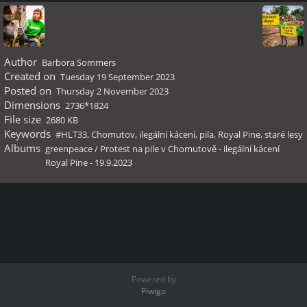
Author
Barbora Sommers
Created on
Tuesday 19 September 2023
Posted on
Thursday 2 November 2023
Dimensions
2736*1824
File size
2680 KB
Keywords
#HLT33
,
Chomutov
,
ilegální kácení
,
pila
,
Royal Pine
,
staré lesy
Albums
greenpeace
/
Protest na pile v Chomutově - ilegální kácení
Royal Pine - 19.9.2023
Powered by
Piwigo