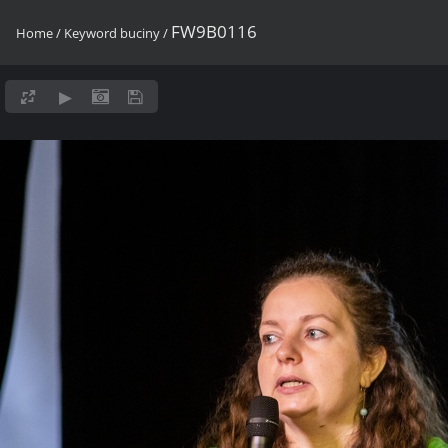
FW9B0116
Home
/
Keyword
buciny
/