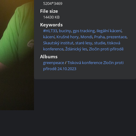
5204*3469
File size
14430 KB
Keywords
#HLT33
,
buciny
,
gps tracking
,
ilegální kácení
,
kácení
,
Krušné hory
,
Mondi
,
Praha
,
prezentace
,
Skautský institut
,
staré lesy
,
studie
,
tisková
konference
,
Ždánický les
,
Zločin proti přírodě
Albums
greenpeace
/
Tisková konference Zločin proti
přírodě 24.10.2023