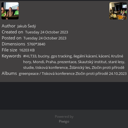
Author
Jakub Šedý
Created on
Tuesday 24 October 2023
Posted on
Tuesday 24 October 2023
Dimensions
5760*3840
File size
16203 KB
Keywords
#HLT33
,
buciny
,
gps tracking
,
ilegální kácení
,
kácení
,
Krušné
hory
,
Mondi
,
Praha
,
prezentace
,
Skautský institut
,
staré lesy
,
studie
,
tisková konference
,
Ždánický les
,
Zločin proti přírodě
Albums
greenpeace
/
Tisková konference Zločin proti přírodě 24.10.2023
Powered by
Piwigo