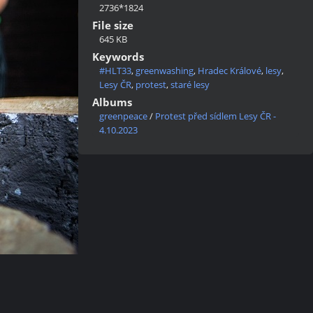
2736*1824
File size
645 KB
Keywords
#HLT33
,
greenwashing
,
Hradec Králové
,
lesy
,
Lesy ČR
,
protest
,
staré lesy
Albums
greenpeace
/
Protest před sídlem Lesy ČR -
4.10.2023