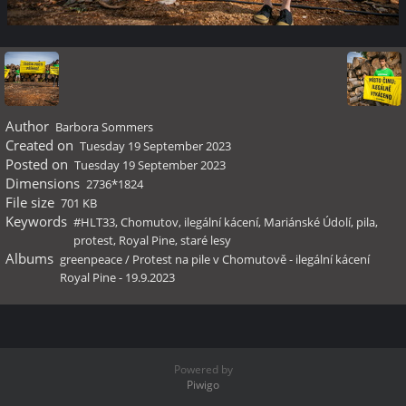
Author
Barbora Sommers
Created on
Tuesday 19 September 2023
Posted on
Tuesday 19 September 2023
Dimensions
2736*1824
File size
701 KB
Keywords
#HLT33
,
Chomutov
,
ilegální kácení
,
Mariánské Údolí
,
pila
,
protest
,
Royal Pine
,
staré lesy
Albums
greenpeace
/
Protest na pile v Chomutově - ilegální kácení
Royal Pine - 19.9.2023
Powered by
Piwigo