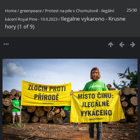
25/30
Home
/
greenpeace
/
Protest na pile v Chomutově - ilegální
Ilegalne vykaceno - Krusne
kácení Royal Pine - 19.9.2023
/
hory (1 of 9)