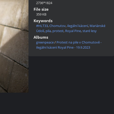
2736*1824
File size
359 KB
Keywords
#HLT33
,
Chomutov
,
ilegální kácení
,
Mariánské
Údolí
,
pila
,
protest
,
Royal Pine
,
staré lesy
Albums
greenpeace
/
Protest na pile v Chomutově -
ilegální kácení Royal Pine - 19.9.2023