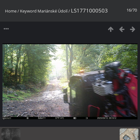
LS1771000503
16/70
Home
/
Keyword
Mariánské Údolí
/