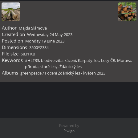
Author
Majda Slámová
Created on
Wednesday 24 May 2023
Posted on
Monday 19 June 2023
Dimensions
3500*2334
File size
6831 KB
Keywords
#HLT33
,
biodiverzita
,
kácení
,
Karpaty
,
les
,
Lesy ČR
,
Morava
,
příroda
,
staré lesy
,
Ždánický les
Albums
greenpeace
/
Focení Ždánický les - květen 2023
Powered by
Piwigo