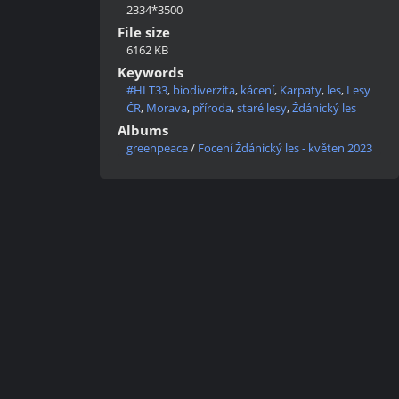
2334*3500
File size
6162 KB
Keywords
#HLT33
,
biodiverzita
,
kácení
,
Karpaty
,
les
,
Lesy
ČR
,
Morava
,
příroda
,
staré lesy
,
Ždánický les
Albums
greenpeace
/
Focení Ždánický les - květen 2023