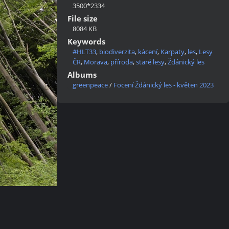
3500*2334
File size
8084 KB
Keywords
#HLT33
,
biodiverzita
,
kácení
,
Karpaty
,
les
,
Lesy
ČR
,
Morava
,
příroda
,
staré lesy
,
Ždánický les
Albums
greenpeace
/
Focení Ždánický les - květen 2023