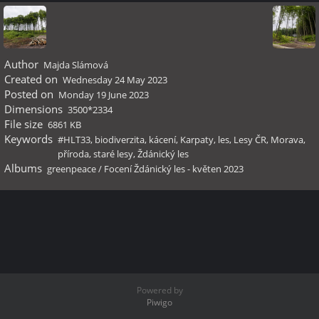
Author
Majda Slámová
Created on
Wednesday 24 May 2023
Posted on
Monday 19 June 2023
Dimensions
3500*2334
File size
6861 KB
Keywords
#HLT33
,
biodiverzita
,
kácení
,
Karpaty
,
les
,
Lesy ČR
,
Morava
,
příroda
,
staré lesy
,
Ždánický les
Albums
greenpeace
/
Focení Ždánický les - květen 2023
Powered by
Piwigo