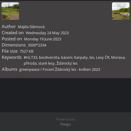
Author
Majda Slámová
Created on
Wednesday 24 May 2023
Posted on
Monday 19 June 2023
Dimensions
3500*2334
File size
7527 KB
Keywords
#HLT33
,
biodiverzita
,
kácení
,
Karpaty
,
les
,
Lesy ČR
,
Morava
,
příroda
,
staré lesy
,
Ždánický les
Albums
greenpeace
/
Focení Ždánický les - květen 2023
Powered by
Piwigo