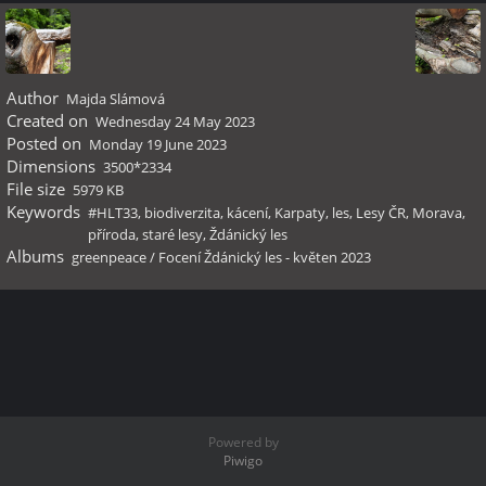
Author
Majda Slámová
Created on
Wednesday 24 May 2023
Posted on
Monday 19 June 2023
Dimensions
3500*2334
File size
5979 KB
Keywords
#HLT33
,
biodiverzita
,
kácení
,
Karpaty
,
les
,
Lesy ČR
,
Morava
,
příroda
,
staré lesy
,
Ždánický les
Albums
greenpeace
/
Focení Ždánický les - květen 2023
Powered by
Piwigo