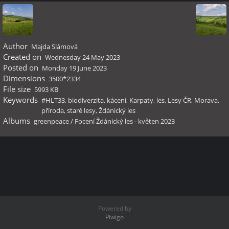
Author
Majda Slámová
Created on
Wednesday 24 May 2023
Posted on
Monday 19 June 2023
Dimensions
3500*2334
File size
5993 KB
Keywords
#HLT33
,
biodiverzita
,
kácení
,
Karpaty
,
les
,
Lesy ČR
,
Morava
,
příroda
,
staré lesy
,
Ždánický les
Albums
greenpeace
/
Focení Ždánický les - květen 2023
Powered by
Piwigo