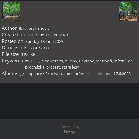
Author
Ibra Ibrahimovič
Created on
Saturday 17 June 2023
Posted on
Sunday 18 June 2023
Dimensions
3000*2000
File size
9190 KB
Keywords
#HLT33
,
biodiverzita
,
buciny
,
Litvínov
,
Meziboří
,
místní lidé
,
procházka
,
protest
,
staré lesy
Albums
greenpeace
/
Procházka po starém lese - Litvínov - 17.6.2023
Powered by
Piwigo