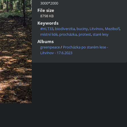
3000*2000
File size
8798 KB
Keywords
#HLT33
,
biodiverzita
,
buciny
,
Litvínov
,
Meziboří
,
místní lidé
,
procházka
,
protest
,
staré lesy
Albums
greenpeace
/
Procházka po starém lese -
Litvínov - 17.6.2023