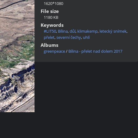
1620*1080
File size
1180 KB
Keywords
#LIT50
,
Bílina
,
důl
,
klimakemp
,
letecký snímek
,
přelet
,
severní čechy
,
uhlí
Albums
greenpeace
/
Bílina - přelet nad dolem 2017