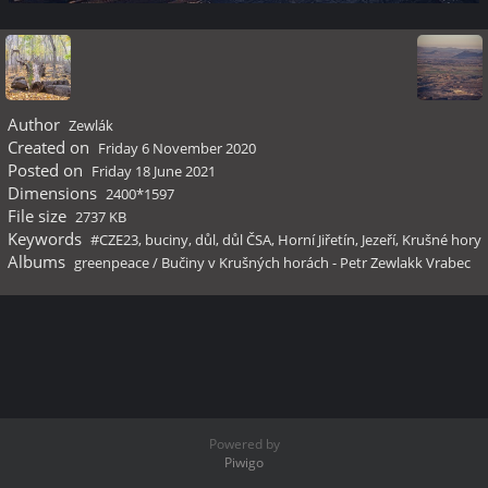
Author
Zewlák
Created on
Friday 6 November 2020
Posted on
Friday 18 June 2021
Dimensions
2400*1597
File size
2737 KB
Keywords
#CZE23
,
buciny
,
důl
,
důl ČSA
,
Horní Jiřetín
,
Jezeří
,
Krušné hory
Albums
greenpeace
/
Bučiny v Krušných horách - Petr Zewlakk Vrabec
Powered by
Piwigo