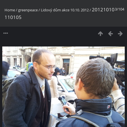
20121010
3/104
Home
/
greenpeace
/
Lidový dům akce 10.10. 2012
/
110105