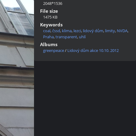
2048*1536
File size
1475 KB
Keywords
coal
,
čssd
,
klima
,
lezci
,
lidový dům
,
limity
,
NVDA
,
Praha
,
transparent
,
uhlí
Albums
greenpeace
/
Lidový dům akce 10.10. 2012