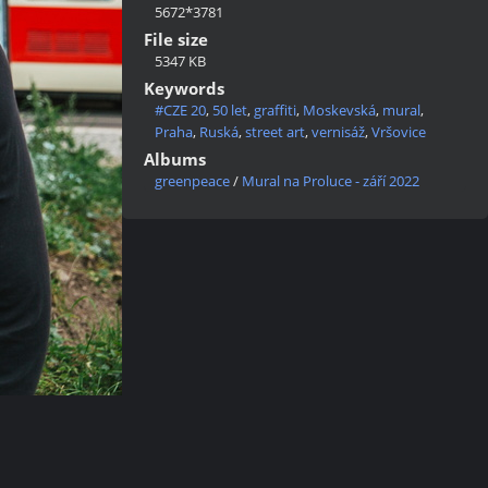
5672*3781
File size
5347 KB
Keywords
#CZE 20
,
50 let
,
graffiti
,
Moskevská
,
mural
,
Praha
,
Ruská
,
street art
,
vernisáž
,
Vršovice
Albums
greenpeace
/
Mural na Proluce - září 2022