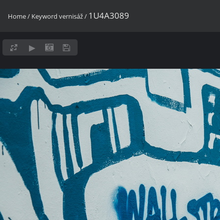
1U4A3089
Home
/
Keyword
vernisáž
/