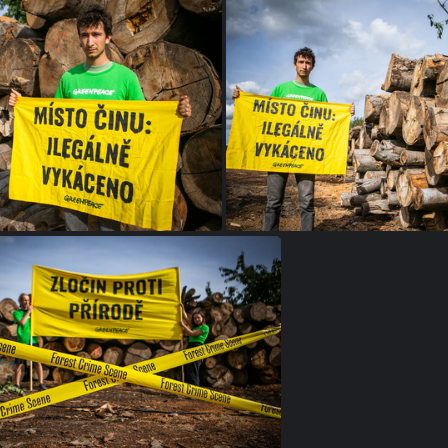
utov Greenpeace (7 of 17)
Ilegalne vykaceno - Krusne ho
ykaceno - Krusne hory (9 of 9)
Ilegalne vykaceno - Krusne 