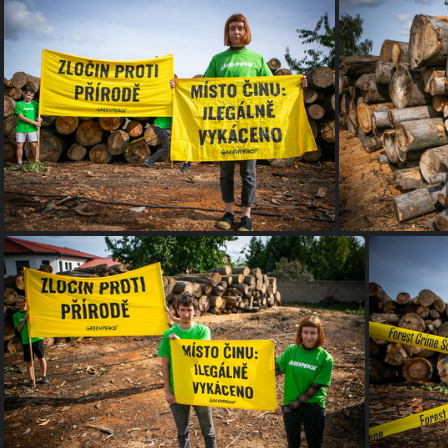
Akce Chomutov Greenpeace (8 of 17)
Akce Chom
Ilegalne vykaceno - Krusne hory (1 of 9)
Ilegalne v