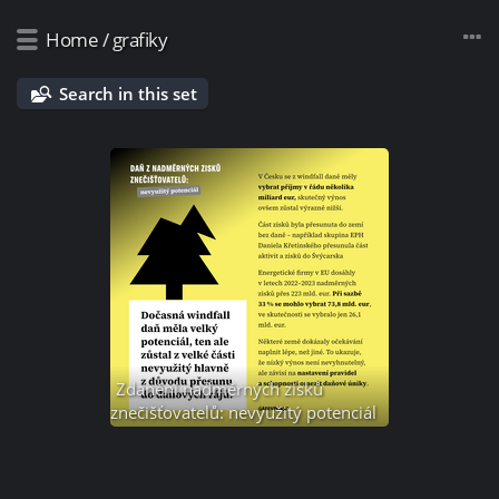
Home
/
grafiky
Search in this set
Zdanění nadměrných zisků
znečišťovatelů: nevyužitý potenciál
6 photos